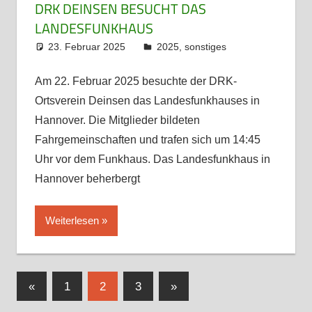
DRK DEINSEN BESUCHT DAS
LANDESFUNKHAUS
23. Februar 2025
admin
2025
,
sonstiges
Am 22. Februar 2025 besuchte der DRK-
Ortsverein Deinsen das Landesfunkhauses in
Hannover. Die Mitglieder bildeten
Fahrgemeinschaften und trafen sich um 14:45
Uhr vor dem Funkhaus. Das Landesfunkhaus in
Hannover beherbergt
Weiterlesen
Seitennummerierung
Vorherige
Nächste
«
1
2
3
»
Beiträge
Beiträge
der