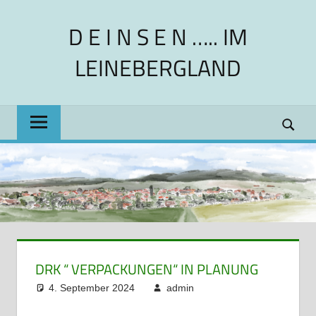
Zum
D E I N S E N ….. IM
Inhalt
springen
LEINEBERGLAND
Dorfgemeinschaft
im
ländlichen
Raum
DRK “ VERPACKUNGEN“ IN PLANUNG
4. September 2024
admin