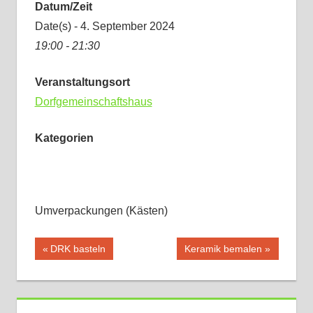
Datum/Zeit
Date(s) - 4. September 2024
19:00 - 21:30
Veranstaltungsort
Dorfgemeinschaftshaus
Kategorien
Umverpackungen (Kästen)
Beitragsnavigation
Vorheriger
Nächster
DRK basteln
Keramik bemalen
Beitrag:
Beitrag: