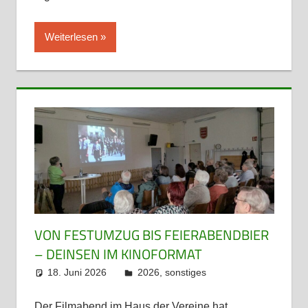
Weiterlesen
VON FESTUMZUG BIS FEIERABENDBIER
– DEINSEN IM KINOFORMAT
18. Juni 2026
admin
2026
,
sonstiges
Der Filmabend im Haus der Vereine hat