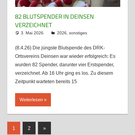
82 BLUTSPENDER IN DEINSEN
VERZEICHNET
3. Mai 2026
admin
2026
,
sonstiges
(8.4.26) Die jüngste Blutspende des DRK-
Ortsvereins Deinsen war wieder erfolgreich: Es
wurden 82 Spender, darunter vier Erstspender,
verzeichnet. Ab 16 Uhr ging es los. Zu diesem
Zeitpunkt warteten bereits 15
Weiterlesen
Seitennummerierung
Nächste
1
2
»